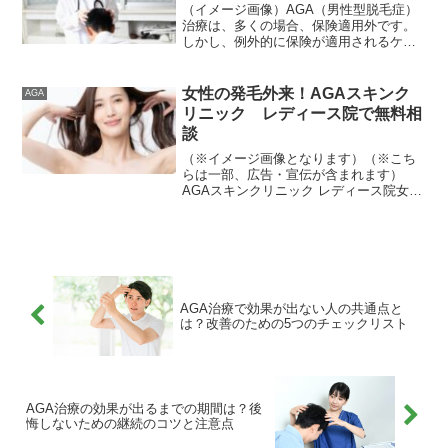
門的な視点から、毛根再生注射の画期的
（イメージ画像）AGA（男性型脱毛症）
なメカニズムや期待できる具体的な効
治療は、多くの場合、保険適用外です。
果、気になる副作用や費用相場までを網
しかし、例外的に保険が適用されるケー
羅して詳しく解説します。正しい医療知
スや、医療費控除の対象となる場合もあ
識をしっかりと身につけ、ご自身の悩み
ります。この記事では、AGA治療におけ
を解決するための次の一歩を踏み出す参
る保険適用の条件、適用される可能性の
女性の発毛外来！AGAスキンク
AGA
考にしてください。
あるケース、そして費...
リニック レディース院で無料相
談
（※イメージ画像となります）（※こち
らは一部、広告・宣伝が含まれます）
AGAスキンクリニック レディース院女性
の薄毛は、外見だけでなく、心にも大き
な影響を与える深刻な問題です。しか
し、適切な治療とケアを行うことで、そ
の悩みから解放される可能...
AGA治療で効果が出ない人の共通点と
は？改善のための5つのチェックリスト
AGA治療の効果が出るまでの期間は？後
悔しないための継続のコツと注意点