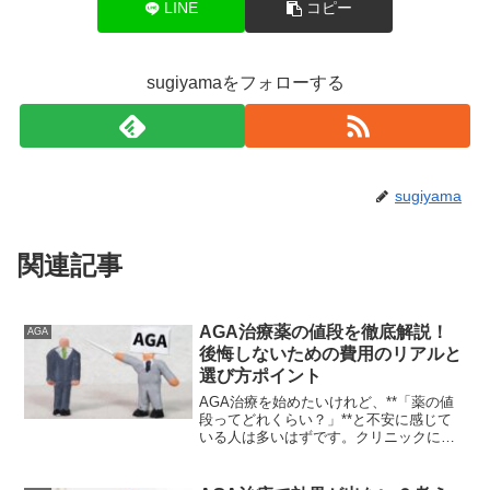
LINE
コピー
sugiyamaをフォローする
sugiyama
関連記事
AGA治療薬の値段を徹底解説！
AGA
後悔しないための費用のリアルと
選び方ポイント
AGA治療を始めたいけれど、**「薬の値
段ってどれくらい？」**と不安に感じて
いる人は多いはずです。クリニックによ
って料金が大きく異なったり、オンライ
ン診療と通院で費用差があったりと、事
前に理解していないと損をしてしまうこ