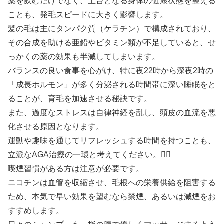
薬を飲むだけでなく、土台となる身体の健康状態を整える
ことも、発毛スピードに大きく影響します。
髪の毛は主にタンパク質（ケラチン）で構成されており、
その合成を助ける亜鉛やビタミン類が不足していると、せ
っかくの薬の効果も半減してしまいます。
バランスの良い食事を心がけ、特に夜22時から深夜2時の
「成長ホルモン」が多く分泌される時間帯に深い睡眠をと
ることが、育毛を加速させる秘訣です。
また、過度なストレスは自律神経を乱し、頭皮の血流を悪
化させる原因となります。
運動や趣味を通じてリフレッシュする時間を持つことも、
立派なAGA治療の一環と考えてください。🏃‍♂️
喫煙習慣がある方は注意が必要です。
ニコチンは血管を収縮させ、毛根への栄養供給を阻害する
ため、本気で早い効果を望むなら禁煙、あるいは減煙をお
すすめします。