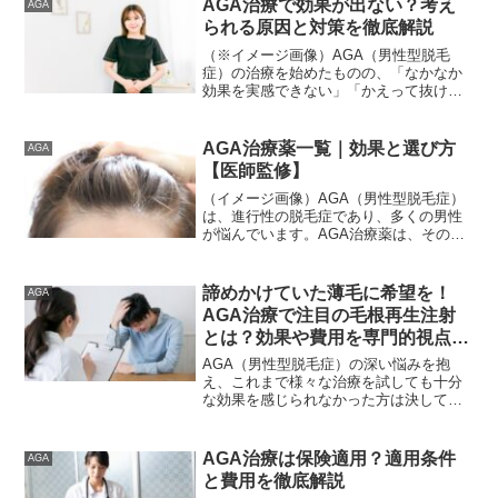
AGA治療で効果が出ない？考え
AGA
ともあります。本記事では、AGA治療経
られる原因と対策を徹底解説
験者としてのリアルな視点と、医療情報
として信頼できる形で、AGA薬の値段の
（※イメージ画像）AGA（男性型脱毛
相場や費用を抑えるコツをわかりやすく
症）の治療を始めたものの、「なかなか
解説します✨「これからAGA治療を始め
効果を実感できない」「かえって抜け毛
たい」「最適な料金で薬を買いたい」と
が増えた気がする」と悩んでいません
いう方に向けて、後悔しないための情報
か？高額な費用をかけて治療しているに
をまとめています。
も関わらず、期待する結果が得られない
AGA治療薬一覧｜効果と選び方
AGA
のは非常につらいものです。...
【医師監修】
（イメージ画像）AGA（男性型脱毛症）
は、進行性の脱毛症であり、多くの男性
が悩んでいます。AGA治療薬は、その進
行を抑制し、発毛を促進するための有効
な手段です。しかし、種類が多く、どれ
を選べば良いか迷う方もいるでしょう。
諦めかけていた薄毛に希望を！
AGA
この記事では、AGA...
AGA治療で注目の毛根再生注射
とは？効果や費用を専門的視点で
徹底解説
AGA（男性型脱毛症）の深い悩みを抱
え、これまで様々な治療を試しても十分
な効果を感じられなかった方は決して少
なくありません。そのような方々の間で
現在大きな注目を集めているのが、「毛
根再生注射」と呼ばれる最先端の治療ア
AGA治療は保険適用？適用条件
AGA
プローチです。本記事では、長年にわた
と費用を徹底解説
り薄毛治療の最新動向を研究してきた専