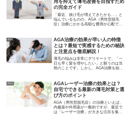
用を抑えて薄毛改善を目指すため
の完全ガイド
「最近、抜け毛が増えてきたかも…」と
悩んでいるものの、AGA（男性型脱毛
症）治療にかかる高額な費用が心配で一
歩踏み出せない方は多いのではないでし
ょうか。結論から言うと、残念ながら
AGA治療は原則として保険適用外の「自
AGA治療の効果が早い人の特徴
AGA
由診療」となります。しかし、状況によ
とは？最短で実感するための秘訣
っては医療費控除の対象になったり、費
と注意点を徹底解説！
用を最小限に抑える方法も存在します。
この記事では、なぜ保険が使えないのか
薄毛の悩みは非常にデリケートで、「一
という理由から、信頼できるクリニック
日も早く髪を増やしたい」と願うのは当
の選び方、そして賢く治療を継続するた
然のことです。しかし、AGA治療を始め
めのコツをプロの視点で徹底解説しま
ても、すぐにフサフサになる人と、なか
す。💡
なか変化を感じられない人がいるのが現
実です。実は、治療効果が早く現れる人
AGAレーザー治療の効果とは？
AGA
には共通した特徴があり、正しい知識を
自宅でできる最新の薄毛対策と選
持って取り組むことがスピード実感への
び方のポイント
近道となります。この記事では、医学的
根拠に基づき、最短で効果を出すための
AGA（男性型脱毛症）の治療といえば、
具体的なアクションや、生活習慣の整え
内服薬や外用薬が一般的ですが、最近で
方を分かりやすく解説します。理想の自
は「レーザー治療」が大きな注目を集め
分を取り戻すための第一歩を、ここから
ています。特に低出力レーザー（LLLT）
踏み出しましょう！✨
を用いた治療は、副作用のリスクが少な
く、自宅で手軽に継続できる点が魅力で
す。本記事では、AGAレーザー治療の仕