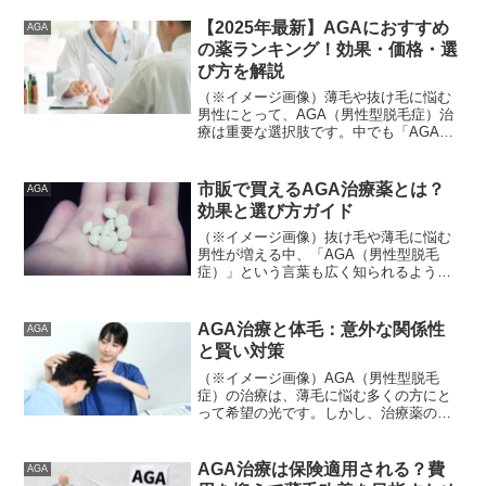
【2025年最新】AGAにおすすめ
AGA
の薬ランキング！効果・価格・選
び方を解説
（※イメージ画像）薄毛や抜け毛に悩む
男性にとって、AGA（男性型脱毛症）治
療は重要な選択肢です。中でも「AGA
薬」の効果や選び方に迷う方も多いので
はないでしょうか。この記事では、最新
の研究やユーザーの口コミをもとに、
市販で買えるAGA治療薬とは？
AGA
AGA治療薬のおすすめを...
効果と選び方ガイド
（※イメージ画像）抜け毛や薄毛に悩む
男性が増える中、「AGA（男性型脱毛
症）」という言葉も広く知られるように
なりました。そんな中、通院せずに市販
薬で治療を始めたいと考える人が多くな
っています。本記事では、AGA治療薬の
AGA治療と体毛：意外な関係性
AGA
市販品に焦点を当て、効...
と賢い対策
（※イメージ画像）AGA（男性型脱毛
症）の治療は、薄毛に悩む多くの方にと
って希望の光です。しかし、治療薬の服
用を検討する際に、その効果だけでなく
副作用についても深く理解しておくこと
は非常に重要です。特に、「体毛への影
AGA治療は保険適用される？費
AGA
響」は、あまり知られてい...