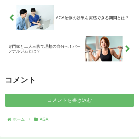
組みや期待できる効果、そして失敗しな
いデバイスの選び方を詳しく解説しま
す。薬だけに頼りたくない方や、より多
AGA治療の効果を実感できる期間とは？
角的なアプローチで発毛を実感したい方
は必見の内容です。最新のテクノロジー
を活用して、理想のヘアスタイルを取り
戻しましょう。✨
専門家と二人三脚で理想の自分へ！パー
ソナルジムとは？
コメント
コメントを書き込む
ホーム
AGA